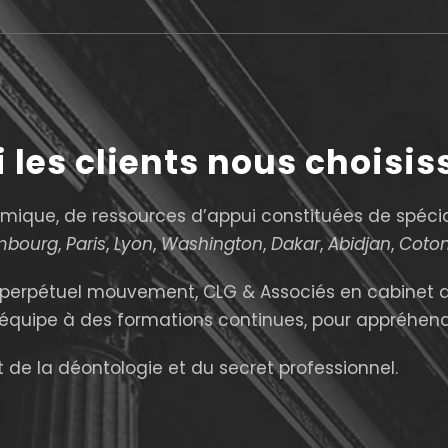
 les clients nous choisiss
mique, de ressources d’appui constituées de spécia
mbourg
,
Paris
,
Lyon
,
Washington
,
Dakar
,
Abidjan
,
Coto
n perpétuel mouvement, CLG & Associés en cabinet
 équipe à des formations continues, pour appréhende
 de la déontologie et du secret professionnel.