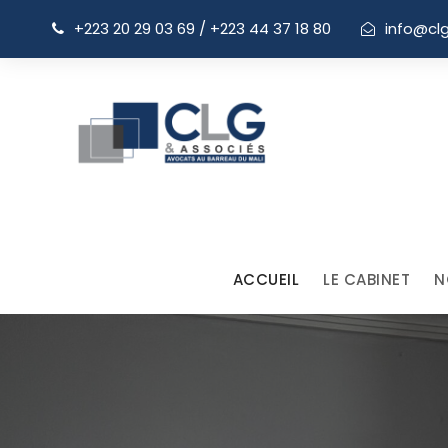
+223 20 29 03 69 / +223 44 37 18 80
info@cl
ACCUEIL
LE CABINET
N